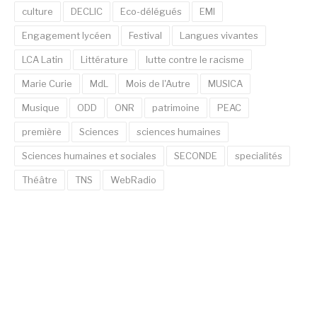
culture
DECLIC
Eco-délégués
EMI
Engagement lycéen
Festival
Langues vivantes
LCA Latin
Littérature
lutte contre le racisme
Marie Curie
MdL
Mois de l'Autre
MUSICA
Musique
ODD
ONR
patrimoine
PEAC
première
Sciences
sciences humaines
Sciences humaines et sociales
SECONDE
specialités
Théâtre
TNS
WebRadio