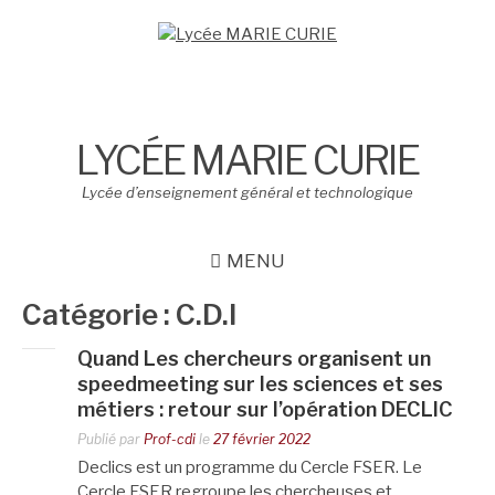
Aller
au
contenu
LYCÉE MARIE CURIE
Lycée d’enseignement général et technologique
MENU
Catégorie :
C.D.I
Quand Les chercheurs organisent un
speedmeeting sur les sciences et ses
métiers : retour sur l’opération DECLIC
Publié par
Prof-cdi
le
27 février 2022
Declics est un programme du Cercle FSER. Le
Cercle FSER regroupe les chercheuses et