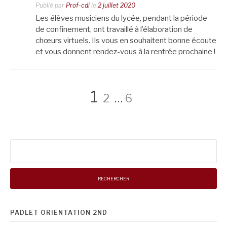
Publié par
Prof-cdi
le
2 juillet 2020
Les élèves musiciens du lycée, pendant la période
de confinement, ont travaillé à l’élaboration de
chœurs virtuels. Ils vous en souhaitent bonne écoute
et vous donnent rendez-vous à la rentrée prochaine !
Pagination
Page
Page
Page
1
2
…
6
des
Rechercher :
publications
PADLET ORIENTATION 2ND