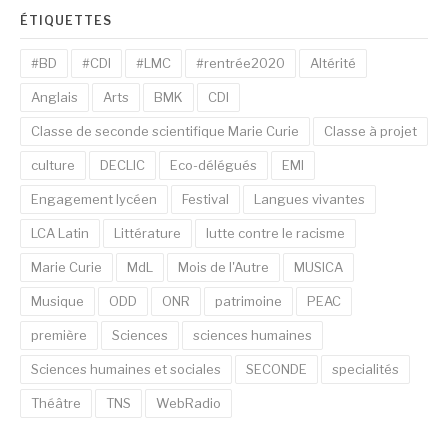
ÉTIQUETTES
#BD
#CDI
#LMC
#rentrée2020
Altérité
Anglais
Arts
BMK
CDI
Classe de seconde scientifique Marie Curie
Classe à projet
culture
DECLIC
Eco-délégués
EMI
Engagement lycéen
Festival
Langues vivantes
LCA Latin
Littérature
lutte contre le racisme
Marie Curie
MdL
Mois de l'Autre
MUSICA
Musique
ODD
ONR
patrimoine
PEAC
première
Sciences
sciences humaines
Sciences humaines et sociales
SECONDE
specialités
Théâtre
TNS
WebRadio