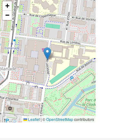
+
−
Leaflet
|
©
OpenStreetMap
contributors