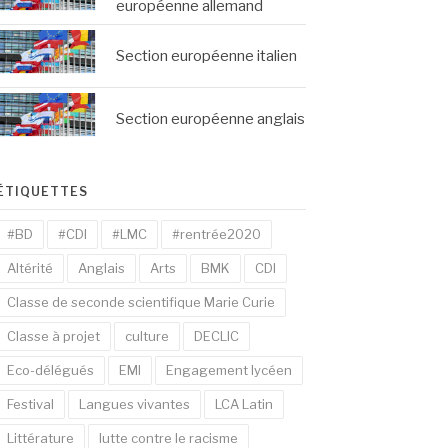
européenne allemand
Section européenne italien
Section européenne anglais
ÉTIQUETTES
#BD
#CDI
#LMC
#rentrée2020
Altérité
Anglais
Arts
BMK
CDI
Classe de seconde scientifique Marie Curie
Classe à projet
culture
DECLIC
Eco-délégués
EMI
Engagement lycéen
Festival
Langues vivantes
LCA Latin
Littérature
lutte contre le racisme