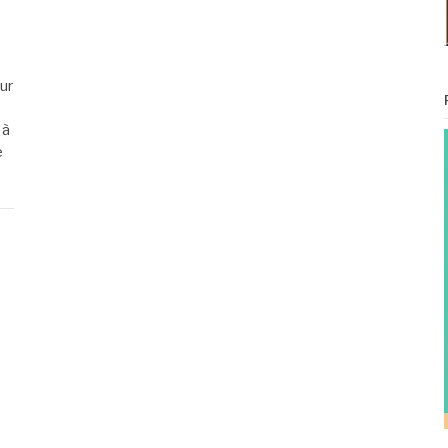
ur
 à
e