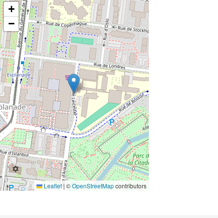
+
−
Leaflet
|
©
OpenStreetMap
contributors