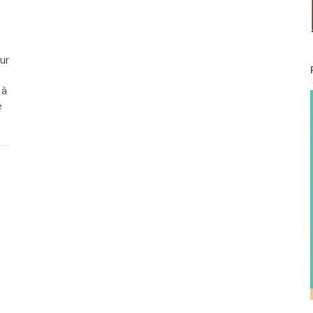
ur
 à
e