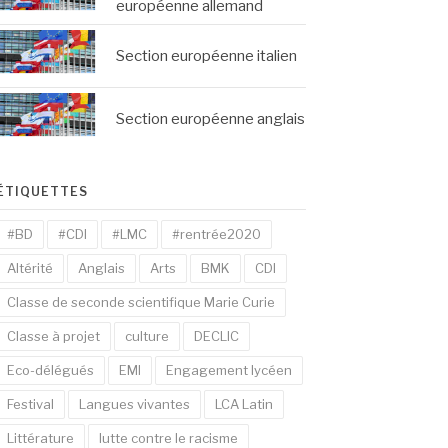
européenne allemand
Section européenne italien
Section européenne anglais
ÉTIQUETTES
#BD
#CDI
#LMC
#rentrée2020
Altérité
Anglais
Arts
BMK
CDI
Classe de seconde scientifique Marie Curie
Classe à projet
culture
DECLIC
Eco-délégués
EMI
Engagement lycéen
Festival
Langues vivantes
LCA Latin
Littérature
lutte contre le racisme