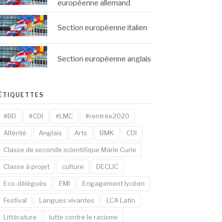
européenne allemand
Section européenne italien
Section européenne anglais
ÉTIQUETTES
#BD
#CDI
#LMC
#rentrée2020
Altérité
Anglais
Arts
BMK
CDI
Classe de seconde scientifique Marie Curie
Classe à projet
culture
DECLIC
Eco-délégués
EMI
Engagement lycéen
Festival
Langues vivantes
LCA Latin
Littérature
lutte contre le racisme