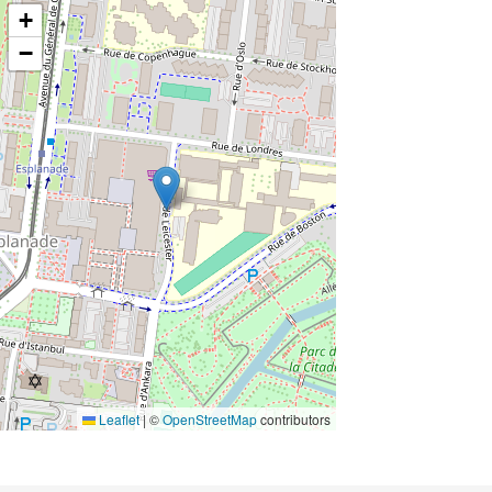
+
−
Leaflet
|
©
OpenStreetMap
contributors