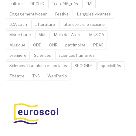
culture
DECLIC
Eco-délégués
EMI
Engagement lycéen
Festival
Langues vivantes
LCA Latin
Littérature
lutte contre le racisme
Marie Curie
MdL
Mois de l'Autre
MUSICA
Musique
ODD
ONR
patrimoine
PEAC
première
Sciences
sciences humaines
Sciences humaines et sociales
SECONDE
specialités
Théâtre
TNS
WebRadio