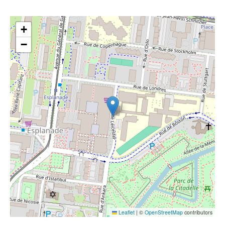
+
−
Leaflet
|
©
OpenStreetMap
contributors