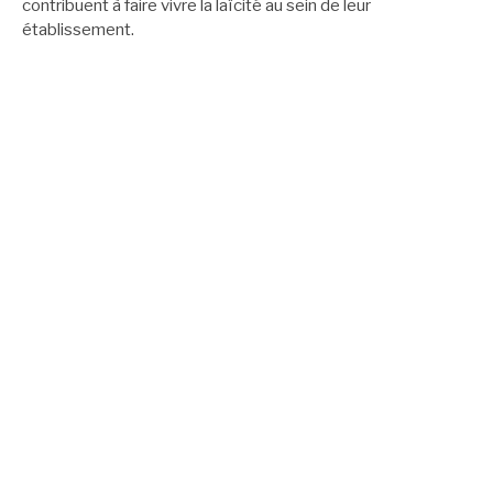
la
suite
Rechercher :
PADLET ORIENTATION 2ND
PADLET ORIENTATION