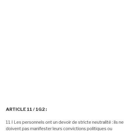
des savoirs, aucun sujet n’est a priori
exclu du questionnement scientifique et pédagogique.
Aucun élève ne peut invoquer une conviction religieuse ou
politique pour contester à un enseignant le droit de traiter
une question au programme.