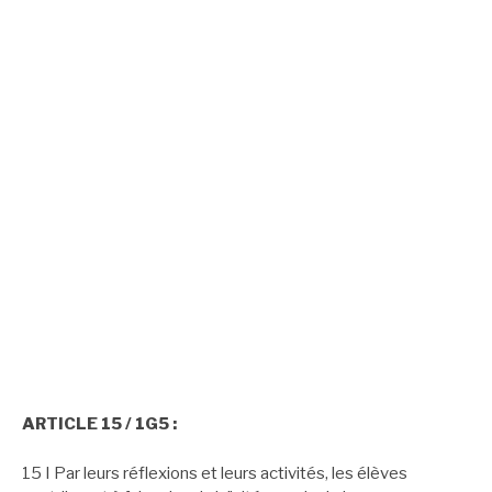
Lire
Journée
« Faire du
Article précédent
Article suivant
Portes Ouvertes du
théâtre un lieu de
lycée
rencontre »