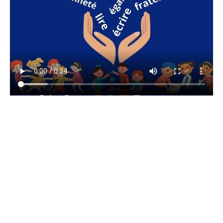
ARTICLE 9 /2de9 :
9 I La laïcité implique le rejet de toutes les violences et de
toutes les discriminations, garantit l’égalité
entre les filles et les garçons et repose sur une culture du
respect et de la compréhension de l’autre.