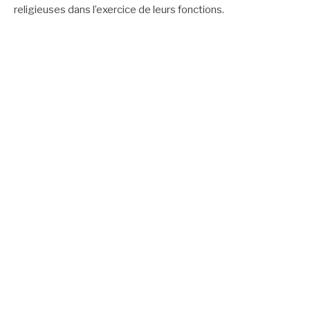
ARTICLE 13 / 1G6:
13 I Nul ne peut se prévaloir de son appartenance religieuse
pour refuser de se conformer aux règles
applicables dans l’École de la République.