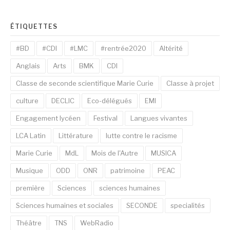
ÉTIQUETTES
#BD
#CDI
#LMC
#rentrée2020
Altérité
Anglais
Arts
BMK
CDI
Classe de seconde scientifique Marie Curie
Classe à projet
culture
DECLIC
Eco-délégués
EMI
Engagement lycéen
Festival
Langues vivantes
LCA Latin
Littérature
lutte contre le racisme
Marie Curie
MdL
Mois de l'Autre
MUSICA
Musique
ODD
ONR
patrimoine
PEAC
première
Sciences
sciences humaines
Sciences humaines et sociales
SECONDE
specialités
Théâtre
TNS
WebRadio