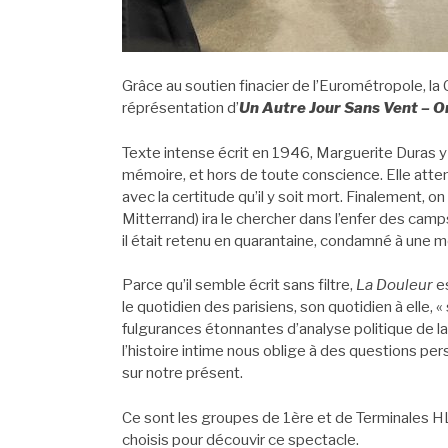
Grâce au soutien finacier de l’Eurométropole, l
réprésentation d’
Un Autre Jour Sans Vent – O
Texte intense écrit en 1946, Marguerite Duras y p
mémoire, et hors de toute conscience. Elle at
avec la certitude qu’il y soit mort. Finalement, on 
Mitterrand) ira le chercher dans l’enfer des camps
il était retenu en quarantaine, condamné à une m
Parce qu’il semble écrit sans filtre,
La Douleur
es
le quotidien des parisiens, son quotidien à elle, «
fulgurances étonnantes d’analyse politique de la
l’histoire intime nous oblige à des questions pe
sur notre présent.
Ce sont les groupes de 1ère et de Terminales H
choisis pour découvir ce spectacle.