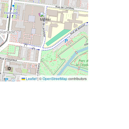
Leaflet
|
©
OpenStreetMap
contributors