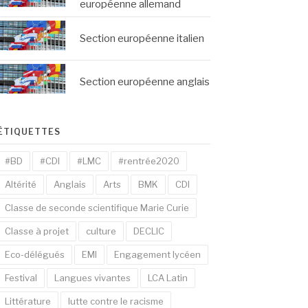
européenne allemand
Section européenne italien
Section européenne anglais
ÉTIQUETTES
#BD
#CDI
#LMC
#rentrée2020
Altérité
Anglais
Arts
BMK
CDI
Classe de seconde scientifique Marie Curie
Classe à projet
culture
DECLIC
Eco-délégués
EMI
Engagement lycéen
Festival
Langues vivantes
LCA Latin
Littérature
lutte contre le racisme