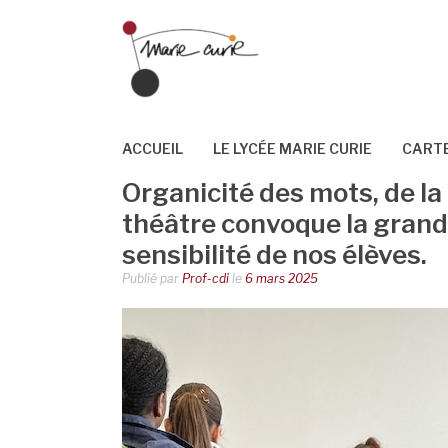
Aller
au
contenu
ACCUEIL
LE LYCÉE MARIE CURIE
CARTE
Organicité des mots, de la 
théâtre convoque la grande
sensibilité de nos élèves.
Publié par
Prof-cdi
le
6 mars 2025