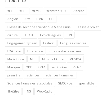
ÉTIQUETTES
#BD
#CDI
#LMC
#rentrée2020
Altérité
Anglais
Arts
BMK
CDI
Classe de seconde scientifique Marie Curie
Classe à projet
culture
DECLIC
Eco-délégués
EMI
Engagement lycéen
Festival
Langues vivantes
LCA Latin
Littérature
lutte contre le racisme
Marie Curie
MdL
Mois de l'Autre
MUSICA
Musique
ODD
ONR
patrimoine
PEAC
première
Sciences
sciences humaines
Sciences humaines et sociales
SECONDE
specialités
Théâtre
TNS
WebRadio