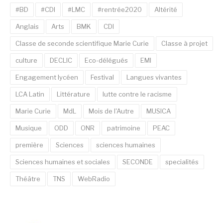
#BD
#CDI
#LMC
#rentrée2020
Altérité
Anglais
Arts
BMK
CDI
Classe de seconde scientifique Marie Curie
Classe à projet
culture
DECLIC
Eco-délégués
EMI
Engagement lycéen
Festival
Langues vivantes
LCA Latin
Littérature
lutte contre le racisme
Marie Curie
MdL
Mois de l'Autre
MUSICA
Musique
ODD
ONR
patrimoine
PEAC
première
Sciences
sciences humaines
Sciences humaines et sociales
SECONDE
specialités
Théâtre
TNS
WebRadio