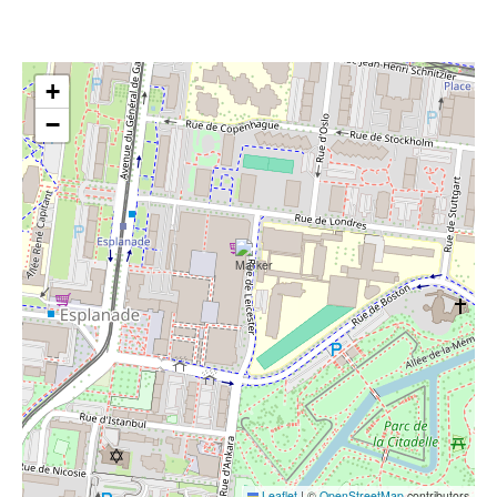
+
−
Leaflet
|
©
OpenStreetMap
contributors