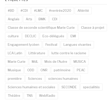
#BD
#CDI
#LMC
#rentrée2020
Altérité
Anglais
Arts
BMK
CDI
Classe de seconde scientifique Marie Curie
Classe à projet
culture
DECLIC
Eco-délégués
EMI
Engagement lycéen
Festival
Langues vivantes
LCA Latin
Littérature
lutte contre le racisme
Marie Curie
MdL
Mois de l'Autre
MUSICA
Musique
ODD
ONR
patrimoine
PEAC
première
Sciences
sciences humaines
Sciences humaines et sociales
SECONDE
specialités
Théâtre
TNS
WebRadio