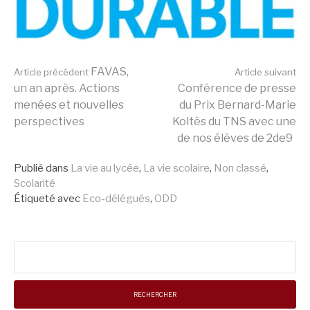
Lire
FAVAS,
Article précédent
Article suivant
un an après. Actions
Conférence de presse
menées et nouvelles
du Prix Bernard-Marie
la
perspectives
Koltès du TNS avec une
de nos élèves de 2de9
suite
Publié dans
La vie au lycée
,
La vie scolaire
,
Non classé
,
Scolarité
Étiqueté avec
Eco-délégués
,
ODD
Rechercher :