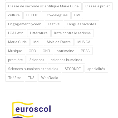
Classe de seconde scientifique Marie Curie
Classe à projet
culture
DECLIC
Eco-délégués
EMI
Engagement lycéen
Festival
Langues vivantes
LCA Latin
Littérature
lutte contre le racisme
Marie Curie
MdL
Mois de l'Autre
MUSICA
Musique
ODD
ONR
patrimoine
PEAC
première
Sciences
sciences humaines
Sciences humaines et sociales
SECONDE
specialités
Théâtre
TNS
WebRadio