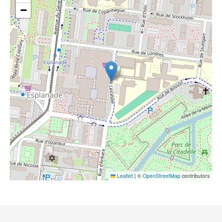
−
Leaflet
|
©
OpenStreetMap
contributors