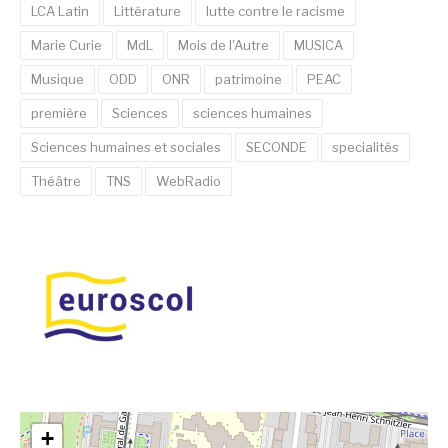
LCA Latin
Littérature
lutte contre le racisme
Marie Curie
MdL
Mois de l'Autre
MUSICA
Musique
ODD
ONR
patrimoine
PEAC
première
Sciences
sciences humaines
Sciences humaines et sociales
SECONDE
specialités
Théâtre
TNS
WebRadio
+