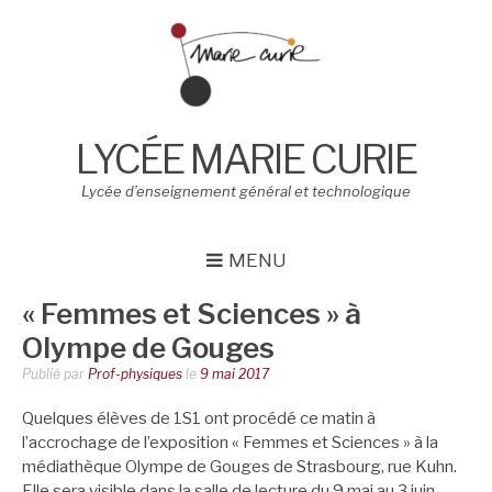
Aller
au
contenu
LYCÉE MARIE CURIE
Lycée d’enseignement général et technologique
MENU
« Femmes et Sciences » à
Olympe de Gouges
Publié par
Prof-physiques
le
9 mai 2017
Quelques élèves de 1S1 ont procédé ce matin à
l’accrochage de l’exposition « Femmes et Sciences » à la
médiathèque Olympe de Gouges de Strasbourg, rue Kuhn.
Elle sera visible dans la salle de lecture du 9 mai au 3 juin.