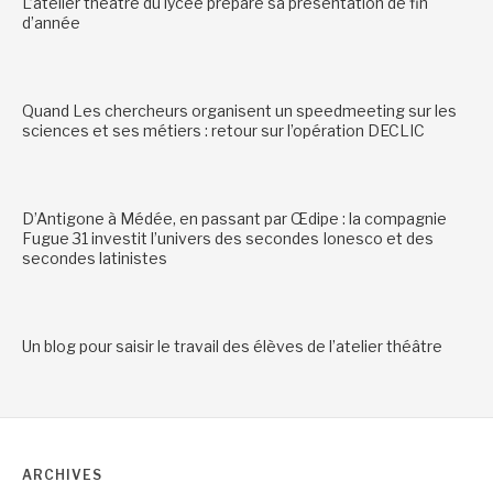
L’atelier théâtre du lycée prépare sa présentation de fin
d’année
Quand Les chercheurs organisent un speedmeeting sur les
sciences et ses métiers : retour sur l’opération DECLIC
D’Antigone à Médée, en passant par Œdipe : la compagnie
Fugue 31 investit l’univers des secondes Ionesco et des
secondes latinistes
Un blog pour saisir le travail des élèves de l’atelier théâtre
ARCHIVES