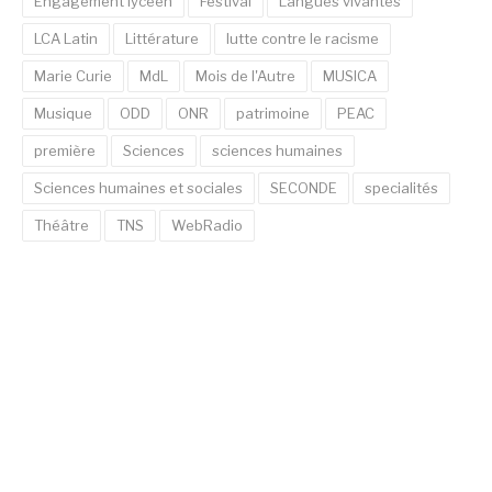
Engagement lycéen
Festival
Langues vivantes
LCA Latin
Littérature
lutte contre le racisme
Marie Curie
MdL
Mois de l'Autre
MUSICA
Musique
ODD
ONR
patrimoine
PEAC
première
Sciences
sciences humaines
Sciences humaines et sociales
SECONDE
specialités
Théâtre
TNS
WebRadio