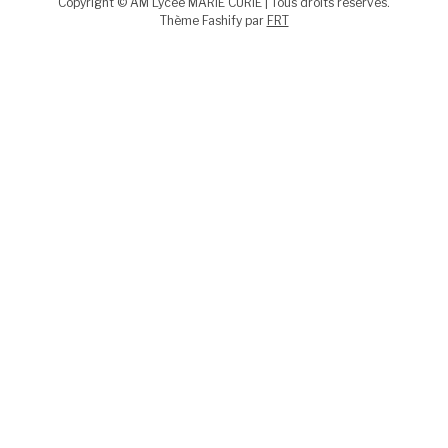
Copyright © AM Lycée MARIE CURIE | Tous droits réservés.
Thème Fashify par
FRT