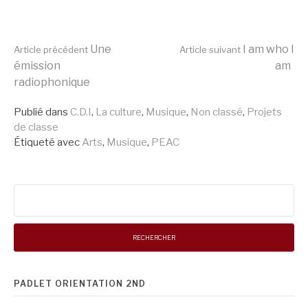
Lire
Une
I am who I
Article précédent
Article suivant
émission
am
radiophonique
la
Publié dans
C.D.I
,
La culture
,
Musique
,
Non classé
,
Projets
de classe
suite
Étiqueté avec
Arts
,
Musique
,
PEAC
Rechercher :
PADLET ORIENTATION 2ND