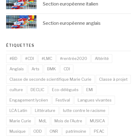
Section européenne italien
Section européenne anglais
ÉTIQUETTES
#BD
#CDI
#LMC
#rentrée2020
Altérité
Anglais
Arts
BMK
CDI
Classe de seconde scientifique Marie Curie
Classe à projet
culture
DECLIC
Eco-délégués
EMI
Engagement lycéen
Festival
Langues vivantes
LCA Latin
Littérature
lutte contre le racisme
Marie Curie
MdL
Mois de l'Autre
MUSICA
Musique
ODD
ONR
patrimoine
PEAC