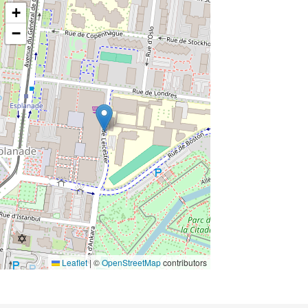
+
−
Leaflet
|
©
OpenStreetMap
contributors