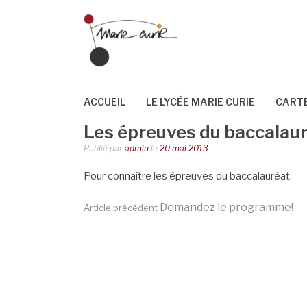
Aller
au
contenu
ACCUEIL
LE LYCÉE MARIE CURIE
CARTE
Les épreuves du baccalau
Publié par
admin
le
20 mai 2013
Pour connaître les épreuves du baccalauréat.
Lire
Demandez le programme!
Article précédent
la