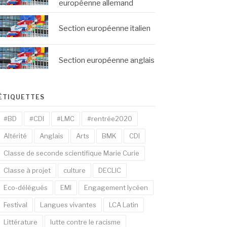
européenne allemand
Section européenne italien
Section européenne anglais
ÉTIQUETTES
#BD
#CDI
#LMC
#rentrée2020
Altérité
Anglais
Arts
BMK
CDI
Classe de seconde scientifique Marie Curie
Classe à projet
culture
DECLIC
Eco-délégués
EMI
Engagement lycéen
Festival
Langues vivantes
LCA Latin
Littérature
lutte contre le racisme