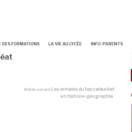
 DES FORMATIONS
LA VIE AU LYCÉE
INFO-PARENTS
réat
Les annales du baccalauréat
Article suivant
en histoire-géographie