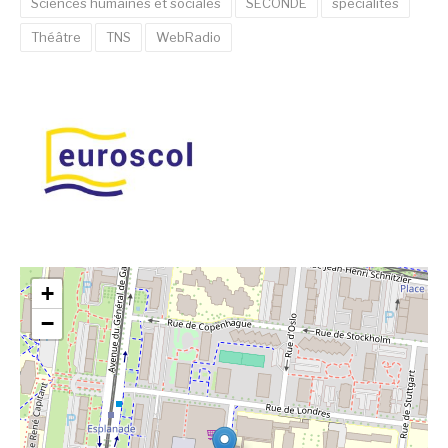
Sciences humaines et sociales
SECONDE
specialités
Théâtre
TNS
WebRadio
+
−