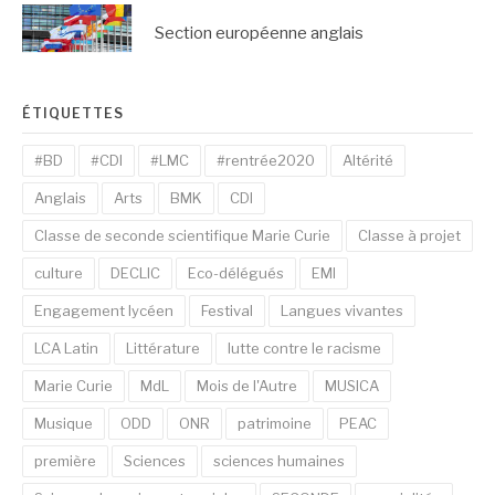
Section européenne anglais
ÉTIQUETTES
#BD
#CDI
#LMC
#rentrée2020
Altérité
Anglais
Arts
BMK
CDI
Classe de seconde scientifique Marie Curie
Classe à projet
culture
DECLIC
Eco-délégués
EMI
Engagement lycéen
Festival
Langues vivantes
LCA Latin
Littérature
lutte contre le racisme
Marie Curie
MdL
Mois de l'Autre
MUSICA
Musique
ODD
ONR
patrimoine
PEAC
première
Sciences
sciences humaines