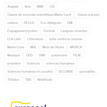
Anglais
Arts
BMK
CDI
Classe de seconde scientifique Marie Curie
Classe à projet
culture
DECLIC
Eco-délégués
EMI
Engagement lycéen
Festival
Langues vivantes
LCA Latin
Littérature
lutte contre le racisme
Marie Curie
MdL
Mois de l'Autre
MUSICA
Musique
ODD
ONR
patrimoine
PEAC
première
Sciences
sciences humaines
Sciences humaines et sociales
SECONDE
specialités
Théâtre
TNS
WebRadio