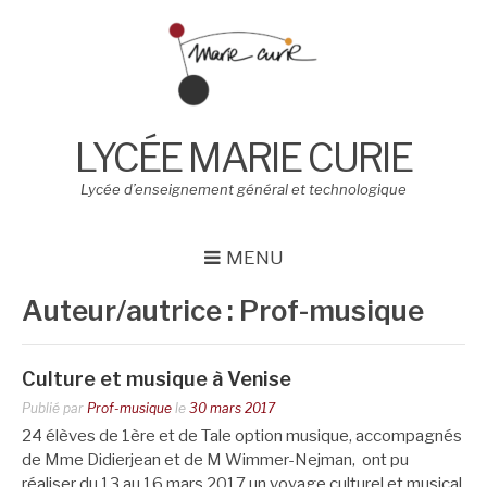
Aller
au
contenu
LYCÉE MARIE CURIE
Lycée d’enseignement général et technologique
MENU
Auteur/autrice :
Prof-musique
Culture et musique à Venise
Publié par
Prof-musique
le
30 mars 2017
24 élèves de 1ère et de Tale option musique, accompagnés
de Mme Didierjean et de M Wimmer-Nejman, ont pu
réaliser du 13 au 16 mars 2017 un voyage culturel et musical