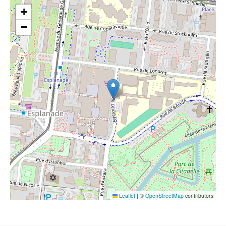
+
−
Leaflet
|
©
OpenStreetMap
contributors