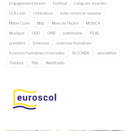
Engagement lycéen
Festival
Langues vivantes
LCA Latin
Littérature
lutte contre le racisme
Marie Curie
MdL
Mois de l'Autre
MUSICA
Musique
ODD
ONR
patrimoine
PEAC
première
Sciences
sciences humaines
Sciences humaines et sociales
SECONDE
specialités
Théâtre
TNS
WebRadio