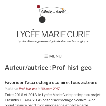
Aller
au
contenu
LYCÉE MARIE CURIE
Lycée d’enseignement général et technologique
MENU
Auteur/autrice :
Prof-hist-geo
Favoriser l’accrochage scolaire, tous acteurs !
Publié par
Prof-hist-geo
le
30 mars 2017
Entre 2016 et 2018, le Lycée Marie Curie participe au projet
Erasmus + FAVAS : FAVoriser l’Accrochage Scolaire. A ce
projet financé par l’Union européenne et piloté par le