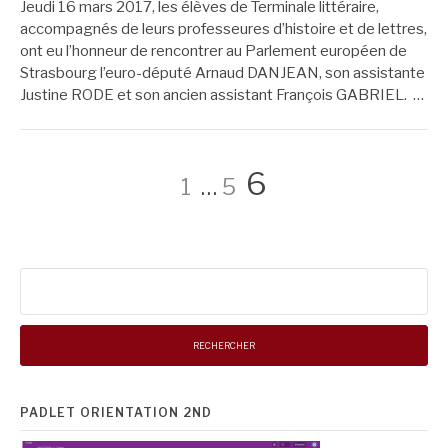
Jeudi 16 mars 2017, les élèves de Terminale littéraire,
accompagnés de leurs professeures d’histoire et de lettres,
ont eu l’honneur de rencontrer au Parlement européen de
Strasbourg l’euro-député Arnaud DANJEAN, son assistante
Justine RODE et son ancien assistant François GABRIEL. …
Pagination
Page
Page
Page
6
1
…
5
des
Rechercher :
publications
PADLET ORIENTATION 2ND