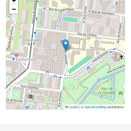
+
−
Leaflet
|
©
OpenStreetMap
contributors