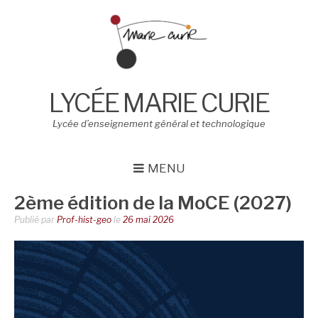
Aller
au
contenu
LYCÉE MARIE CURIE
Lycée d’enseignement général et technologique
MENU
2ème édition de la MoCE (2027)
Publié par
Prof-hist-geo
le
26 mai 2026