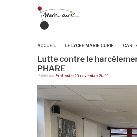
Aller
au
contenu
ACCUEIL
LE LYCÉE MARIE CURIE
CARTE
Lutte contre le harcèlemen
PHARE
Publié par
Prof-cdi
le
13 novembre 2024