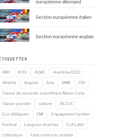
européenne allemand
Section européenne italien
Section européenne anglais
ÉTIQUETTES
#BD
#CDI
#LMC
#rentrée2020
Altérité
Anglais
Arts
BMK
CDI
Classe de seconde scientifique Marie Curie
Classe à projet
culture
DECLIC
Eco-délégués
EMI
Engagement lycéen
Festival
Langues vivantes
LCA Latin
Littérature
lutte contre le racisme