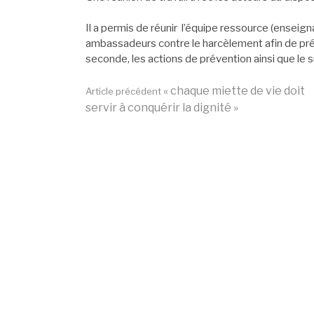
Il a permis de réunir l’équipe ressource (enseign
ambassadeurs contre le harcèlement afin de prép
seconde, les actions de prévention ainsi que le s
Lire
« chaque miette de vie doit
Article précédent
servir à conquérir la dignité »
la
suite