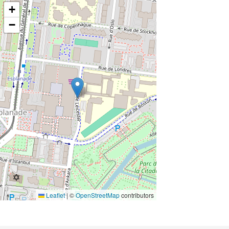
+
−
Leaflet
|
©
OpenStreetMap
contributors