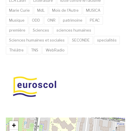
LCA Latin
Littérature
lutte contre le racisme
Marie Curie
MdL
Mois de l'Autre
MUSICA
Musique
ODD
ONR
patrimoine
PEAC
première
Sciences
sciences humaines
Sciences humaines et sociales
SECONDE
specialités
Théâtre
TNS
WebRadio
+