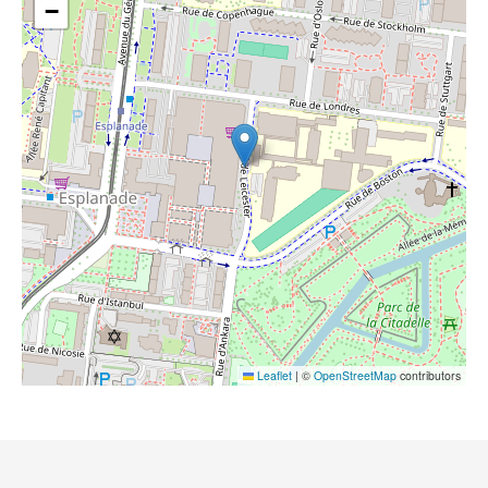
−
Leaflet
|
©
OpenStreetMap
contributors