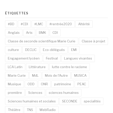
ÉTIQUETTES
#BD
#CDI
#LMC
#rentrée2020
Altérité
Anglais
Arts
BMK
CDI
Classe de seconde scientifique Marie Curie
Classe à projet
culture
DECLIC
Eco-délégués
EMI
Engagement lycéen
Festival
Langues vivantes
LCA Latin
Littérature
lutte contre le racisme
Marie Curie
MdL
Mois de l'Autre
MUSICA
Musique
ODD
ONR
patrimoine
PEAC
première
Sciences
sciences humaines
Sciences humaines et sociales
SECONDE
specialités
Théâtre
TNS
WebRadio