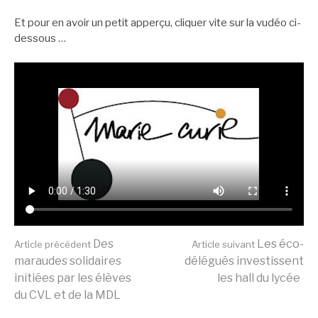
Et pour en avoir un petit apperçu, cliquer vite sur la vudéo ci-
dessous …
Lire
Des
Les éco-
Article précédent
Article suivant
maraudes solidaires
délégués investissent
initiées par les élèves
les hall du lycée
la
du CVL et de la MDL