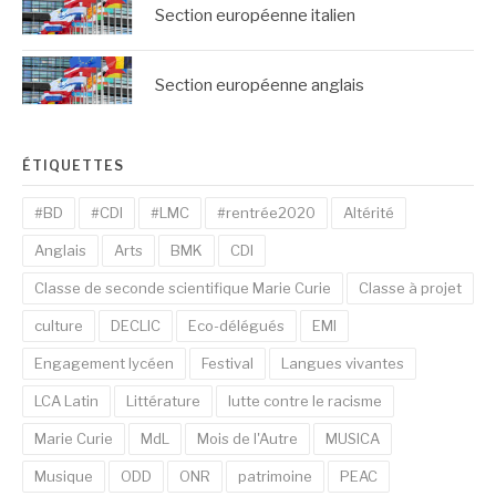
Section européenne italien
Section européenne anglais
ÉTIQUETTES
#BD
#CDI
#LMC
#rentrée2020
Altérité
Anglais
Arts
BMK
CDI
Classe de seconde scientifique Marie Curie
Classe à projet
culture
DECLIC
Eco-délégués
EMI
Engagement lycéen
Festival
Langues vivantes
LCA Latin
Littérature
lutte contre le racisme
Marie Curie
MdL
Mois de l'Autre
MUSICA
Musique
ODD
ONR
patrimoine
PEAC