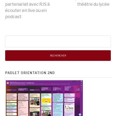
la
partenariat avec RJS à
théâtre du lycée
écouter en live ou en
podcast
suite
Rechercher :
PADLET ORIENTATION 2ND