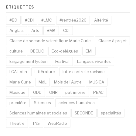
ÉTIQUETTES
#BD
#CDI
#LMC
#rentrée2020
Altérité
Anglais
Arts
BMK
CDI
Classe de seconde scientifique Marie Curie
Classe à projet
culture
DECLIC
Eco-délégués
EMI
Engagement lycéen
Festival
Langues vivantes
LCA Latin
Littérature
lutte contre le racisme
Marie Curie
MdL
Mois de l'Autre
MUSICA
Musique
ODD
ONR
patrimoine
PEAC
première
Sciences
sciences humaines
Sciences humaines et sociales
SECONDE
specialités
Théâtre
TNS
WebRadio