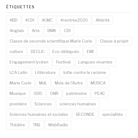
ÉTIQUETTES
#BD
#CDI
#LMC
#rentrée2020
Altérité
Anglais
Arts
BMK
CDI
Classe de seconde scientifique Marie Curie
Classe à projet
culture
DECLIC
Eco-délégués
EMI
Engagement lycéen
Festival
Langues vivantes
LCA Latin
Littérature
lutte contre le racisme
Marie Curie
MdL
Mois de l'Autre
MUSICA
Musique
ODD
ONR
patrimoine
PEAC
première
Sciences
sciences humaines
Sciences humaines et sociales
SECONDE
specialités
Théâtre
TNS
WebRadio