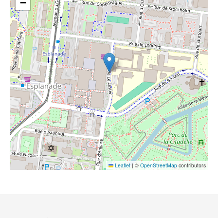
−
Leaflet
|
©
OpenStreetMap
contributors