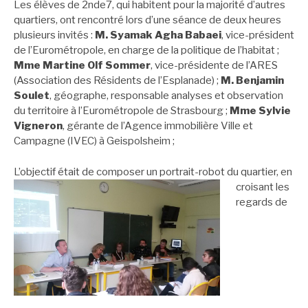
Les élèves de 2nde7, qui habitent pour la majorité d’autres
quartiers, ont rencontré lors d’une séance de deux heures
plusieurs invités :
M. Syamak Agha Babaei
, vice-président
de l’Eurométropole, en charge de la politique de l’habitat ;
Mme Martine Olf S
o
mmer
, vice-présidente de l’ARES
(Association des Résidents de l’Esplanade) ;
M. Benjamin
Soulet
, géographe, responsable analyses et observation
du territoire à l’Eurométropole de Strasbourg ;
Mme Sylvie
Vigneron
, gérante de l’Agence immobilière Ville et
Campagne (IVEC) à Geispolsheim ;
L’objectif était de composer un p
ortrait-robot du quartier, en
croisant les
regards de