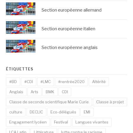
Section européenne allemand
Section européenne italien
Section européenne anglais
ÉTIQUETTES
#BD
#CDI
#LMC
#rentrée2020
Altérité
Anglais
Arts
BMK
CDI
Classe de seconde scientifique Marie Curie
Classe à projet
culture
DECLIC
Eco-délégués
EMI
Engagement lycéen
Festival
Langues vivantes
LCA Latin
Littérature
lutte contre le racisme