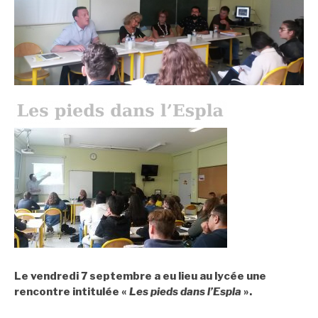
Le vendredi 7 septembre a eu lieu au lycée une
r
encontre
intitulée
«
Les pieds dans l’Espla
».