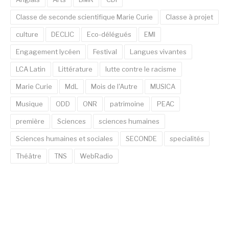
Classe de seconde scientifique Marie Curie
Classe à projet
culture
DECLIC
Eco-délégués
EMI
Engagement lycéen
Festival
Langues vivantes
LCA Latin
Littérature
lutte contre le racisme
Marie Curie
MdL
Mois de l'Autre
MUSICA
Musique
ODD
ONR
patrimoine
PEAC
première
Sciences
sciences humaines
Sciences humaines et sociales
SECONDE
specialités
Théâtre
TNS
WebRadio