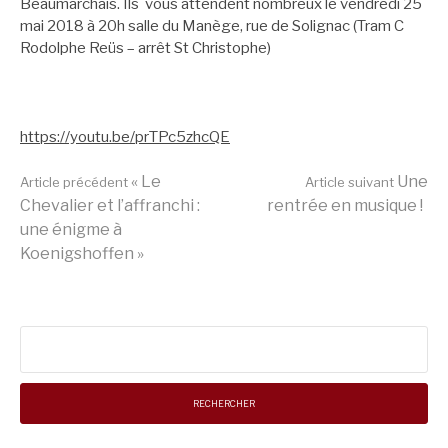
Beaumarchais. Ils vous attendent nombreux le vendredi 25
mai 2018 à 20h salle du Manège, rue de Solignac (Tram C
Rodolphe Reüs – arrêt St Christophe)
https://youtu.be/prTPc5zhcQE
Lire
« Le
Une
Article précédent
Article suivant
Chevalier et l’affranchi :
rentrée en musique !
une énigme à
la
Koenigshoffen »
suite
Rechercher :