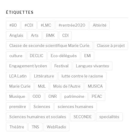
ÉTIQUETTES
#BD
#CDI
#LMC
#rentrée2020
Altérité
Anglais
Arts
BMK
CDI
Classe de seconde scientifique Marie Curie
Classe à projet
culture
DECLIC
Eco-délégués
EMI
Engagement lycéen
Festival
Langues vivantes
LCA Latin
Littérature
lutte contre le racisme
Marie Curie
MdL
Mois de l'Autre
MUSICA
Musique
ODD
ONR
patrimoine
PEAC
première
Sciences
sciences humaines
Sciences humaines et sociales
SECONDE
specialités
Théâtre
TNS
WebRadio