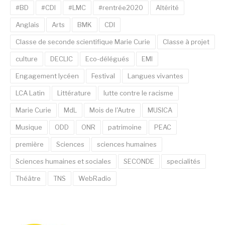
#BD
#CDI
#LMC
#rentrée2020
Altérité
Anglais
Arts
BMK
CDI
Classe de seconde scientifique Marie Curie
Classe à projet
culture
DECLIC
Eco-délégués
EMI
Engagement lycéen
Festival
Langues vivantes
LCA Latin
Littérature
lutte contre le racisme
Marie Curie
MdL
Mois de l'Autre
MUSICA
Musique
ODD
ONR
patrimoine
PEAC
première
Sciences
sciences humaines
Sciences humaines et sociales
SECONDE
specialités
Théâtre
TNS
WebRadio