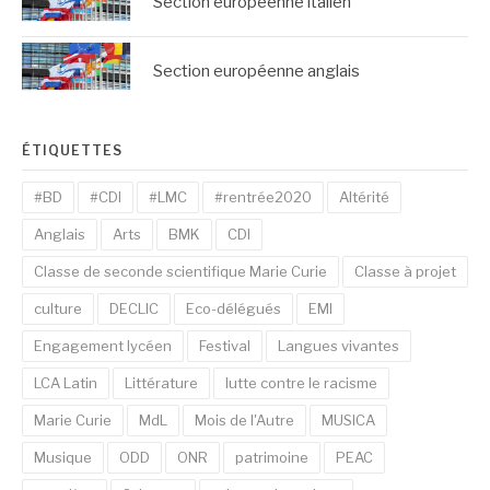
Section européenne italien
Section européenne anglais
ÉTIQUETTES
#BD
#CDI
#LMC
#rentrée2020
Altérité
Anglais
Arts
BMK
CDI
Classe de seconde scientifique Marie Curie
Classe à projet
culture
DECLIC
Eco-délégués
EMI
Engagement lycéen
Festival
Langues vivantes
LCA Latin
Littérature
lutte contre le racisme
Marie Curie
MdL
Mois de l'Autre
MUSICA
Musique
ODD
ONR
patrimoine
PEAC