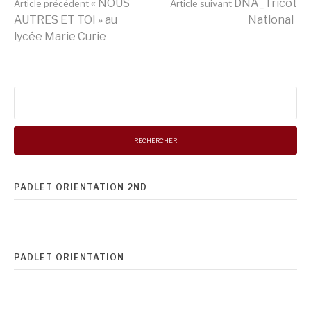
Lire
« NOUS
DNA_Tricot
Article précédent
Article suivant
AUTRES ET TOI » au
National
lycée Marie Curie
la
suite
Rechercher :
PADLET ORIENTATION 2ND
PADLET ORIENTATION