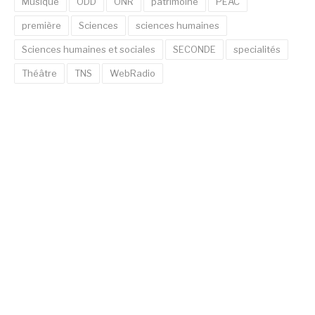
Musique
ODD
ONR
patrimoine
PEAC
première
Sciences
sciences humaines
Sciences humaines et sociales
SECONDE
specialités
Théâtre
TNS
WebRadio