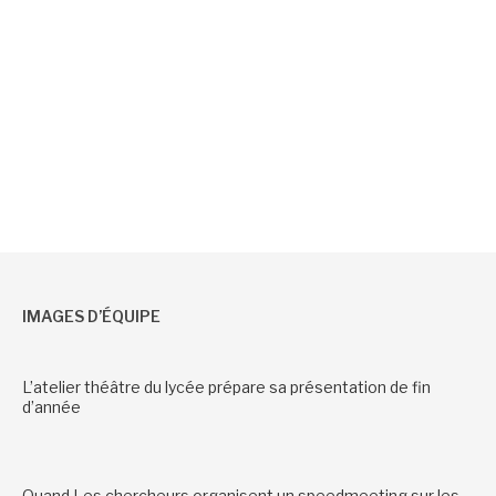
IMAGES D’ÉQUIPE
L’atelier théâtre du lycée prépare sa présentation de fin
d’année
Quand Les chercheurs organisent un speedmeeting sur les