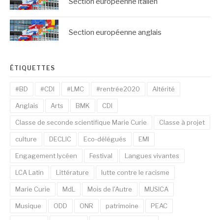
Section européenne italien
Section européenne anglais
ÉTIQUETTES
#BD
#CDI
#LMC
#rentrée2020
Altérité
Anglais
Arts
BMK
CDI
Classe de seconde scientifique Marie Curie
Classe à projet
culture
DECLIC
Eco-délégués
EMI
Engagement lycéen
Festival
Langues vivantes
LCA Latin
Littérature
lutte contre le racisme
Marie Curie
MdL
Mois de l'Autre
MUSICA
Musique
ODD
ONR
patrimoine
PEAC