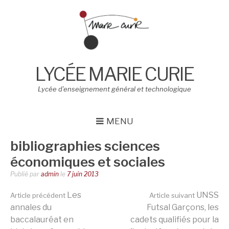
Aller
au
contenu
LYCÉE MARIE CURIE
Lycée d’enseignement général et technologique
MENU
bibliographies sciences
économiques et sociales
Publié par
admin
le
7 juin 2013
Lire
Les
UNSS
Article précédent
Article suivant
annales du
Futsal Garçons, les
baccalauréat en
cadets qualifiés pour la