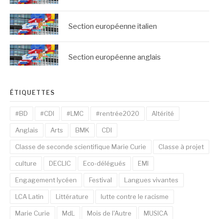
Section européenne italien
Section européenne anglais
ÉTIQUETTES
#BD
#CDI
#LMC
#rentrée2020
Altérité
Anglais
Arts
BMK
CDI
Classe de seconde scientifique Marie Curie
Classe à projet
culture
DECLIC
Eco-délégués
EMI
Engagement lycéen
Festival
Langues vivantes
LCA Latin
Littérature
lutte contre le racisme
Marie Curie
MdL
Mois de l'Autre
MUSICA