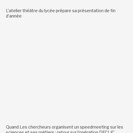
L’atelier théâtre du lycée prépare sa présentation de fin
d’année
Quand Les chercheurs organisent un speedmeeting sur les
sciences et ses métiers : retour sur l’opération DECLIC