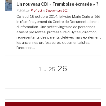
Un nouveau CDI « Framboise écrasée » ?
Publié par
Prof-cdi
le
6 novembre 2014
Ce jeudi 16 octobre 2014, le lycée Marie Curie a fêté
le réaménagement du Centre de Documentation et
d’Information. Une petite vingtaine de personnes
étaient présentes, professeurs du lycée, direction,
représentants des parents d’élèves mais également
les anciennes professeures-documentalistes,
l’ancienne…
Pagination
Page
Page
Page
26
1
…
25
des
Rechercher :
publications