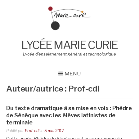
Aller
au
contenu
LYCÉE MARIE CURIE
Lycée d’enseignement général et technologique
MENU
Auteur/autrice :
Prof-cdi
Du texte dramatique à sa mise en voix : Phèdre
de Sénèque avec les élèves latinistes de
terminale
Publié par
Prof-cdi
le
5 mai 2017
Cette année Phèdre de Sénèque est au programme du