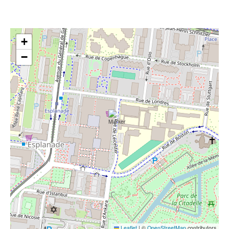
+
−
Leaflet
|
©
OpenStreetMap
contributors