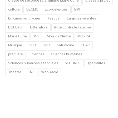
Classe de seconde scientifique Marie Curie
Classe à projet
culture
DECLIC
Eco-délégués
EMI
Engagement lycéen
Festival
Langues vivantes
LCA Latin
Littérature
lutte contre le racisme
Marie Curie
MdL
Mois de l'Autre
MUSICA
Musique
ODD
ONR
patrimoine
PEAC
première
Sciences
sciences humaines
Sciences humaines et sociales
SECONDE
specialités
Théâtre
TNS
WebRadio